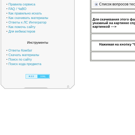
·
Список вопросов тес
Правила сервиса
·
FAQ / ЧаВО
·
Как правильно искать
·
Как скачивать материалы
Для скачивания этого ф
·
Ответы к ЛС Интегратор
указаный на картинке сп
·
картинкой --->
Как помочь сайту
·
Для вебмастеров
Инструменты
Нажимая на кнопку "
·
Ответы Комбат
·
Скачать материалы
·
Поиск по сайту
·
Поиск кода предмета