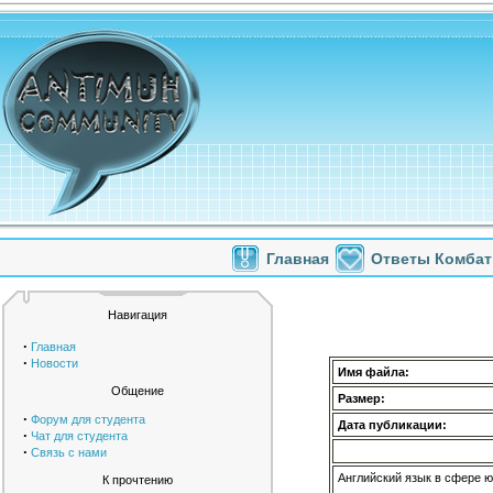
Главная
Ответы Комбат
Навигация
·
Главная
·
Новости
Имя файла:
Общение
Размер:
·
Форум для студента
Дата публикации:
·
Чат для студента
·
Связь с нами
Английский язык в сфере 
К прочтению