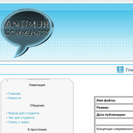
Гл
Навигация
·
Главная
·
Новости
Имя файла:
Общение
Размер:
·
Форум для студента
Дата публикации:
·
Чат для студента
·
Связь с нами
Концепции современног
К прочтению