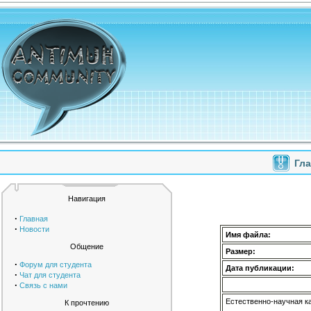
Гл
Навигация
·
Главная
·
Новости
Имя файла:
Общение
Размер:
·
Форум для студента
Дата публикации:
·
Чат для студента
·
Связь с нами
Естественно-научная к
К прочтению