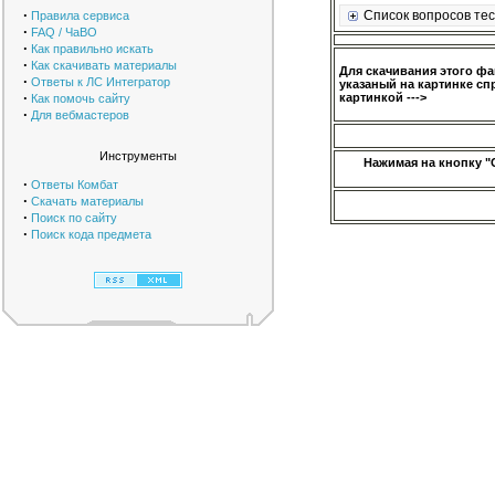
·
Список вопросов тес
Правила сервиса
·
FAQ / ЧаВО
·
Как правильно искать
·
Как скачивать материалы
Для скачивания этого ф
·
Ответы к ЛС Интегратор
указаный на картинке сп
·
картинкой --->
Как помочь сайту
·
Для вебмастеров
Инструменты
Нажимая на кнопку "
·
Ответы Комбат
·
Скачать материалы
·
Поиск по сайту
·
Поиск кода предмета