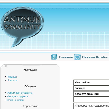
Главная
Ответы Комбат
Навигация
·
Главная
·
Новости
Имя файла:
Общение
Размер:
·
Форум для студента
Дата публикации:
·
Чат для студента
·
Связь с нами
Информатика. Расширенный
К прочтению