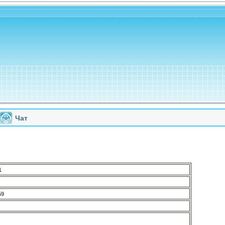
Чат
1
59