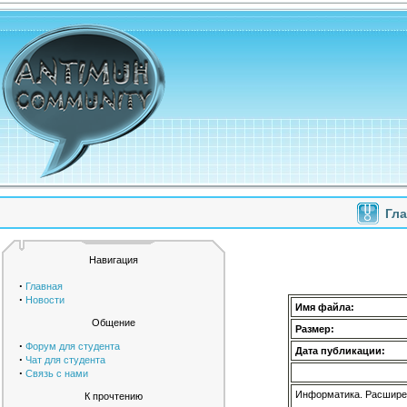
Гл
Навигация
·
Главная
·
Новости
Имя файла:
Общение
Размер:
·
Форум для студента
Дата публикации:
·
Чат для студента
·
Связь с нами
Информатика. Расширен
К прочтению