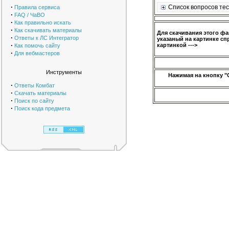
·
Список вопросов тес
Правила сервиса
·
FAQ / ЧаВО
·
Как правильно искать
·
Как скачивать материалы
Для скачивания этого ф
·
Ответы к ЛС Интегратор
указаный на картинке сп
·
картинкой --->
Как помочь сайту
·
Для вебмастеров
Инструменты
Нажимая на кнопку "
·
Ответы Комбат
·
Скачать материалы
·
Поиск по сайту
·
Поиск кода предмета