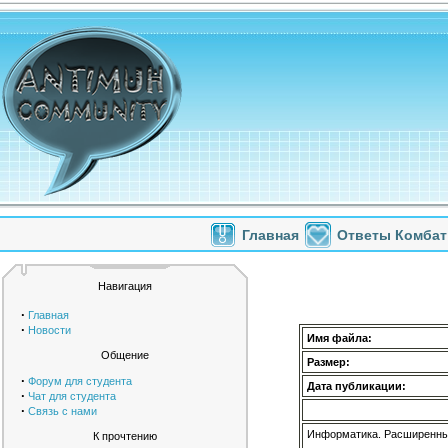
Главная
Ответы Комбат
Навигация
·
Главная
·
Новости
Имя файла:
Общение
Размер:
·
Форум для студента
Дата публикации:
·
Чат для студента
·
Связь с нами
Информатика. Расширенный
К прочтению