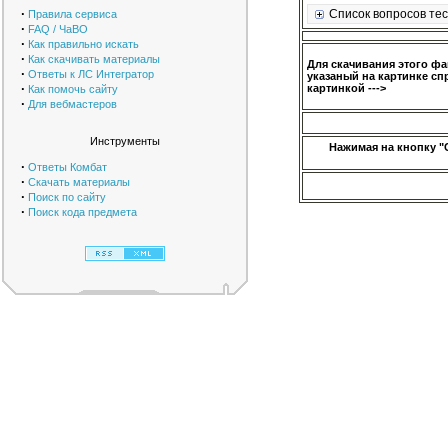
·
Список вопросов тес
Правила сервиса
·
FAQ / ЧаВО
·
Как правильно искать
·
Как скачивать материалы
Для скачивания этого ф
·
Ответы к ЛС Интегратор
указаный на картинке сп
·
картинкой --->
Как помочь сайту
·
Для вебмастеров
Инструменты
Нажимая на кнопку "
·
Ответы Комбат
·
Скачать материалы
·
Поиск по сайту
·
Поиск кода предмета