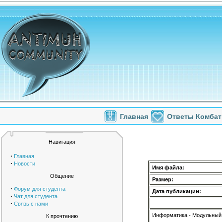
Главная
Ответы Комбат
Навигация
·
Главная
·
Новости
Имя файла:
Общение
Размер:
·
Форум для студента
Дата публикации:
·
Чат для студента
·
Связь с нами
Информатика - Модульный 
К прочтению