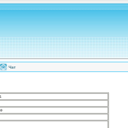
Чат
1
59