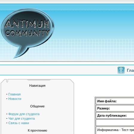
Гл
Навигация
·
Главная
·
Новости
Имя файла:
Общение
Размер:
·
Форум для студента
Дата публикации:
·
Чат для студента
·
Связь с нами
Информатика - Тест-тр
К прочтению