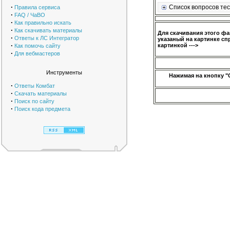
·
Список вопросов тес
Правила сервиса
·
FAQ / ЧаВО
·
Как правильно искать
·
Как скачивать материалы
Для скачивания этого ф
·
Ответы к ЛС Интегратор
указаный на картинке сп
·
картинкой --->
Как помочь сайту
·
Для вебмастеров
Инструменты
Нажимая на кнопку "
·
Ответы Комбат
·
Скачать материалы
·
Поиск по сайту
·
Поиск кода предмета