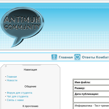
Главная
Ответы Комбат
Навигация
·
Главная
·
Новости
Имя файла:
Общение
Размер:
·
Форум для студента
Дата публикации:
·
Чат для студента
·
Связь с нами
Информатика - Тест-тренин
К прочтению