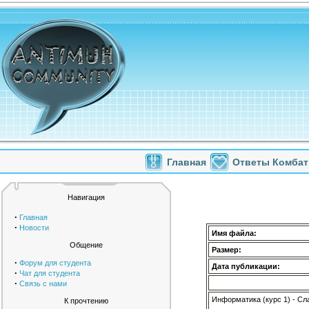
Главная
Ответы Комбат
Навигация
·
Главная
·
Новости
Имя файла:
Общение
Размер:
·
Форум для студента
Дата публикации:
·
Чат для студента
·
Связь с нами
Информатика (курс 1) - Сл
К прочтению