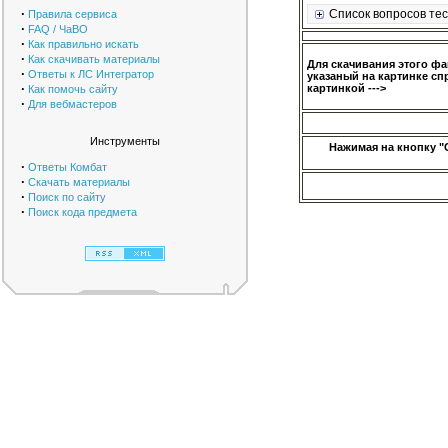
·
Список вопросов тес
Правила сервиса
·
FAQ / ЧаВО
·
Как правильно искать
·
Как скачивать материалы
Для скачивания этого ф
·
Ответы к ЛС Интегратор
указаный на картинке сп
·
картинкой --->
Как помочь сайту
·
Для вебмастеров
Инструменты
Нажимая на кнопку "
·
Ответы Комбат
·
Скачать материалы
·
Поиск по сайту
·
Поиск кода предмета