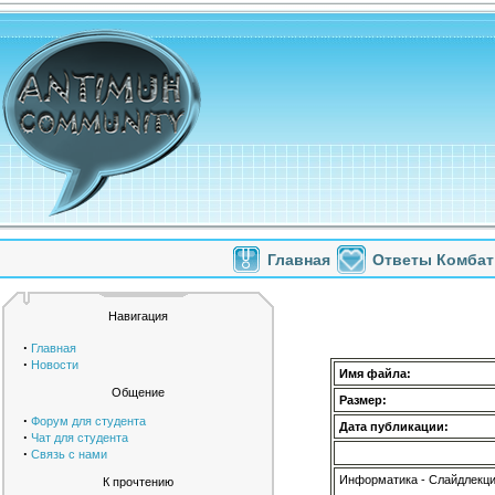
Главная
Ответы Комбат
Навигация
·
Главная
·
Новости
Имя файла:
Общение
Размер:
·
Форум для студента
Дата публикации:
·
Чат для студента
·
Связь с нами
Информатика - Слайдлекци
К прочтению