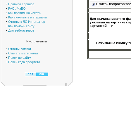
·
Список вопросов тес
Правила сервиса
·
FAQ / ЧаВО
·
Как правильно искать
·
Как скачивать материалы
Для скачивания этого ф
·
Ответы к ЛС Интегратор
указаный на картинке сп
·
картинкой --->
Как помочь сайту
·
Для вебмастеров
Инструменты
Нажимая на кнопку "
·
Ответы Комбат
·
Скачать материалы
·
Поиск по сайту
·
Поиск кода предмета