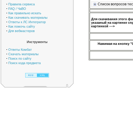
·
Список вопросов тес
Правила сервиса
·
FAQ / ЧаВО
·
Как правильно искать
·
Как скачивать материалы
Для скачивания этого ф
·
Ответы к ЛС Интегратор
указаный на картинке сп
·
картинкой --->
Как помочь сайту
·
Для вебмастеров
Инструменты
Нажимая на кнопку "
·
Ответы Комбат
·
Скачать материалы
·
Поиск по сайту
·
Поиск кода предмета