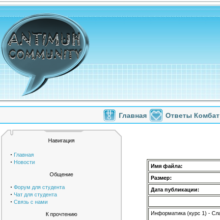
Главная
Ответы Комбат
Навигация
·
Главная
·
Новости
Имя файла:
Общение
Размер:
·
Форум для студента
Дата публикации:
·
Чат для студента
·
Связь с нами
Информатика (курс 1) - Сл
К прочтению