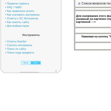
·
Список вопросов тес
Правила сервиса
·
FAQ / ЧаВО
·
Как правильно искать
·
Как скачивать материалы
Для скачивания этого ф
·
Ответы к ЛС Интегратор
указаный на картинке сп
·
картинкой --->
Как помочь сайту
·
Для вебмастеров
Инструменты
Нажимая на кнопку "
·
Ответы Комбат
·
Скачать материалы
·
Поиск по сайту
·
Поиск кода предмета