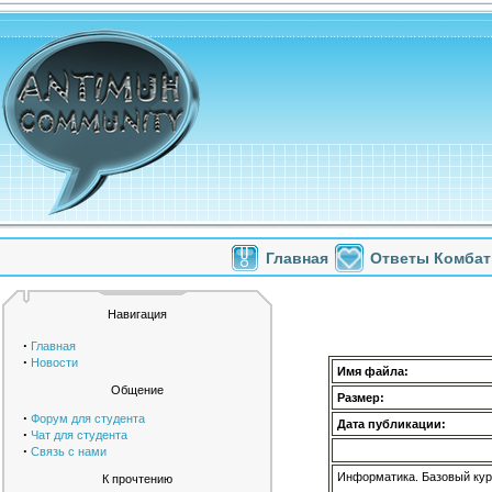
Главная
Ответы Комбат
Навигация
·
Главная
·
Новости
Имя файла:
Общение
Размер:
·
Форум для студента
Дата публикации:
·
Чат для студента
·
Связь с нами
Информатика. Базовый кур
К прочтению