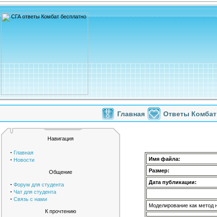
Главная
Ответы Комбат
Навигация
·
Главная
·
Имя файла:
Новости
Размер:
Общение
Дата публикации:
·
Форум для студента
·
Чат для студента
·
Связь с нами
Моделирование как метод 
К прочтению