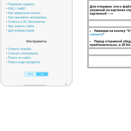
·
Правила сервиса
Для отправки этого фай
·
FAQ / ЧаВО
указаный на картинке сп
·
Как правильно искать
картинкой --->
·
Как скачивать материалы
·
Ответы к ЛС Интегратор
·
Как помочь сайту
·
Для вебмастеров
Нажимая на кнопку "О
сервиса
"
Инструменты
Перед отправкой убед
приблизительно, в 20 Kb
·
Ответы Комбат
·
Скачать материалы
·
Поиск по сайту
·
Поиск кода предмета