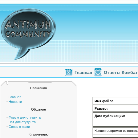
Главная
Ответы Комбат
Навигация
·
Главная
·
Имя файла:
Новости
Размер:
Общение
Дата публикации:
·
Форум для студента
·
Чат для студента
·
Связь с нами
Концеп современ естество
К прочтению