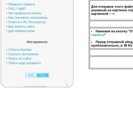
·
Правила сервиса
Для отправки этого фай
·
FAQ / ЧаВО
указаный на картинке сп
·
Как правильно искать
картинкой --->
·
Как скачивать материалы
·
Ответы к ЛС Интегратор
·
Как помочь сайту
·
Для вебмастеров
Нажимая на кнопку "О
сервиса
"
Инструменты
Перед отправкой убед
приблизительно, в 38 Kb
·
Ответы Комбат
·
Скачать материалы
·
Поиск по сайту
·
Поиск кода предмета