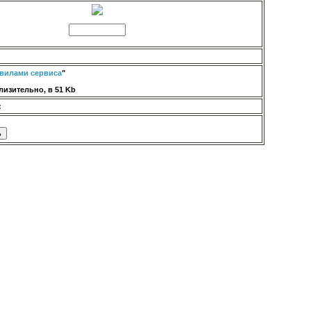
вилами сервиса
"
изительно, в 51 Kb
: