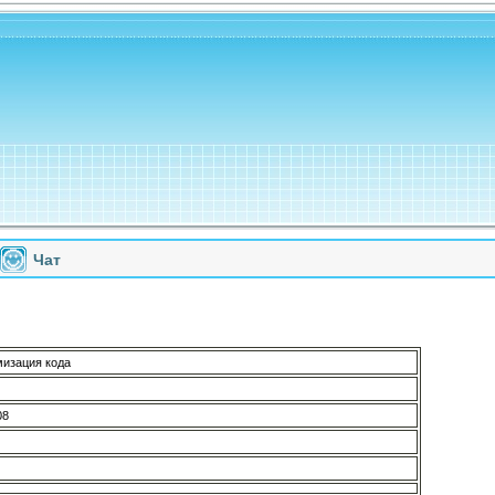
Чат
мизация кода
08