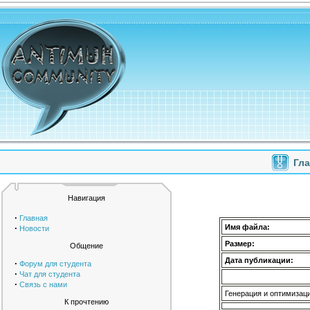
Гл
Навигация
·
Главная
·
Имя файла:
Новости
Размер:
Общение
Дата публикации:
·
Форум для студента
·
Чат для студента
·
Связь с нами
Генерация и оптимизаци
К прочтению