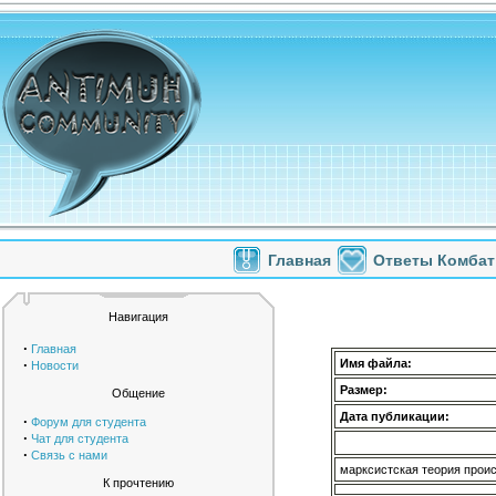
Главная
Ответы Комбат
Навигация
·
Главная
·
Имя файла:
Новости
Размер:
Общение
Дата публикации:
·
Форум для студента
·
Чат для студента
·
Связь с нами
марксистская теория проис
К прочтению