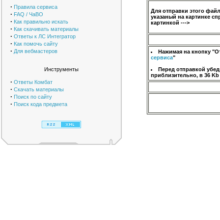
·
Правила сервиса
Для отправки этого фай
·
FAQ / ЧаВО
указаный на картинке сп
·
Как правильно искать
картинкой --->
·
Как скачивать материалы
·
Ответы к ЛС Интегратор
·
Как помочь сайту
·
Для вебмастеров
Нажимая на кнопку "О
сервиса
"
Инструменты
Перед отправкой убед
приблизительно, в 36 Kb
·
Ответы Комбат
·
Скачать материалы
·
Поиск по сайту
·
Поиск кода предмета