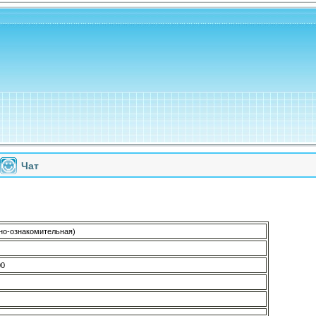
Чат
но-ознакомительная)
00