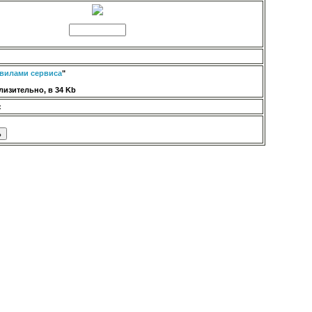
вилами сервиса
"
изительно, в 34 Kb
: