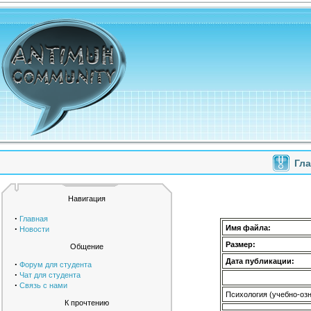
Гл
Навигация
·
Главная
·
Имя файла:
Новости
Размер:
Общение
Дата публикации:
·
Форум для студента
·
Чат для студента
·
Связь с нами
Психология (учебно-оз
К прочтению