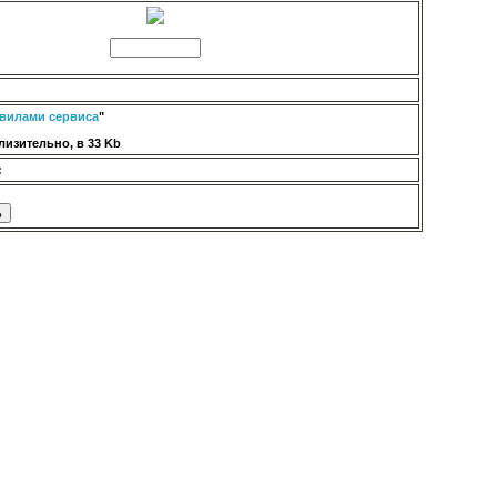
вилами сервиса
"
изительно, в 33 Kb
: