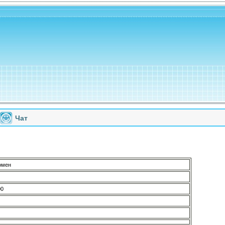
Чат
омен
00