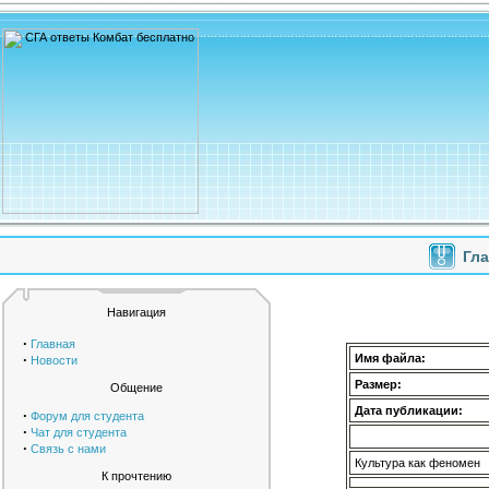
Гл
Навигация
·
Главная
·
Имя файла:
Новости
Размер:
Общение
Дата публикации:
·
Форум для студента
·
Чат для студента
·
Связь с нами
Культура как феномен
К прочтению