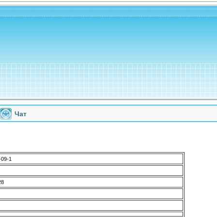
Чат
-09-1
28