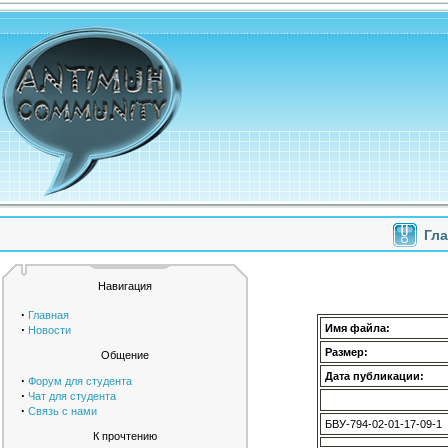
Гл
Навигация
·
Главная
·
Имя файла:
Новости
Размер:
Общение
Дата публикации:
·
Форум для студента
·
Чат для студента
·
Связь с нами
БВУ-794-02-01-17-09-1
К прочтению