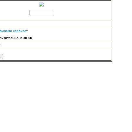
вилами сервиса
"
изительно, в 30 Kb
: