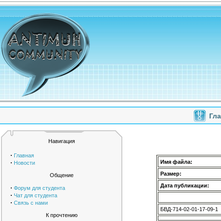
Гл
Навигация
·
Главная
·
Имя файла:
Новости
Размер:
Общение
Дата публикации:
·
Форум для студента
·
Чат для студента
·
Связь с нами
БВД-714-02-01-17-09-1
К прочтению