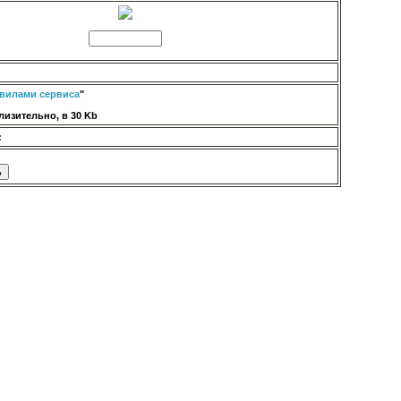
вилами сервиса
"
изительно, в 30 Kb
: