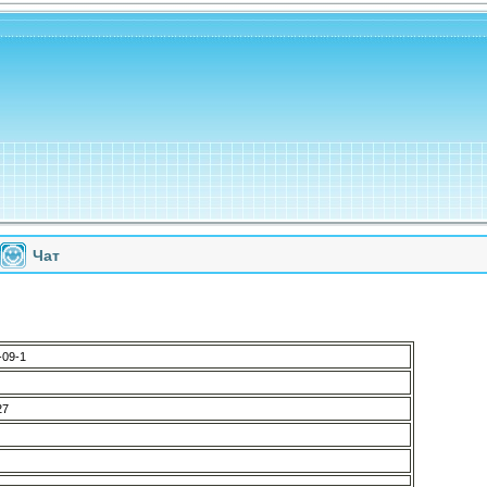
Чат
-09-1
27