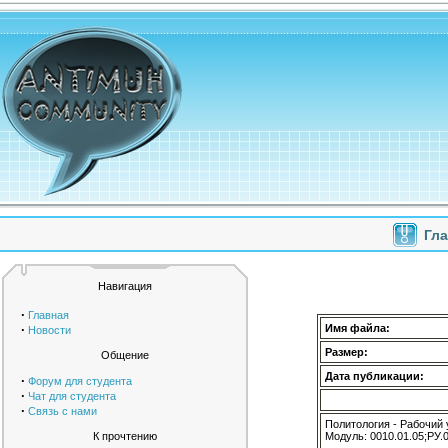
Гл
Навигация
·
Главная
·
Имя файла:
Новости
Размер:
Общение
Дата публикации:
·
Форум для студента
·
Чат для студента
·
Связь с нами
Политология - Рабочий 
К прочтению
Модуль: 0010.01.05;РУ.0