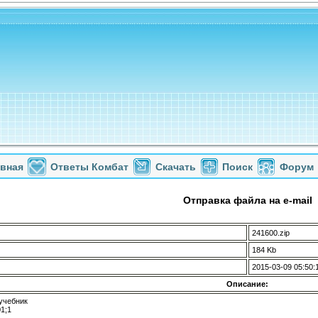
авная
Ответы Комбат
Скачать
Поиск
Форум
Отправка файла на e-mail
241600.zip
184 Kb
2015-03-09 05:50:
Описание:
учебник
1;1