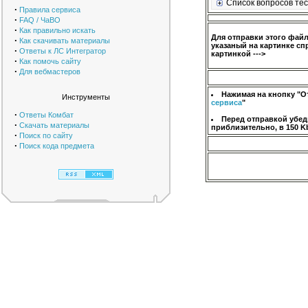
Список вопросов тес
·
Правила сервиса
·
FAQ / ЧаВО
·
Как правильно искать
Для отправки этого фай
·
Как скачивать материалы
указаный на картинке сп
·
Ответы к ЛС Интегратор
картинкой --->
·
Как помочь сайту
·
Для вебмастеров
Нажимая на кнопку "О
Инструменты
сервиса
"
·
Ответы Комбат
Перед отправкой убед
·
Скачать материалы
приблизительно, в 150 K
·
Поиск по сайту
·
Поиск кода предмета