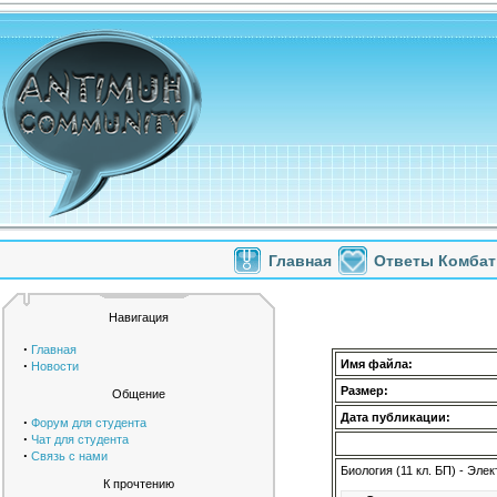
Главная
Ответы Комбат
Навигация
·
Главная
·
Имя файла:
Новости
Размер:
Общение
Дата публикации:
·
Форум для студента
·
Чат для студента
·
Связь с нами
Биология (11 кл. БП) - Эл
К прочтению