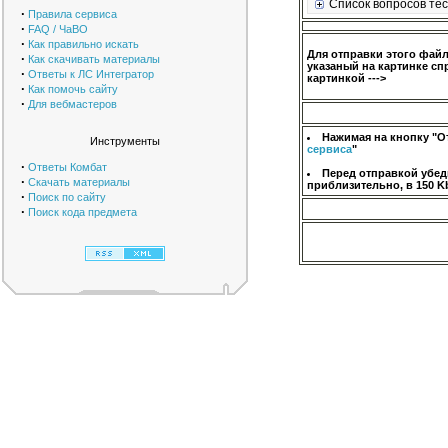
Список вопросов тес
·
Правила сервиса
·
FAQ / ЧаВО
·
Как правильно искать
Для отправки этого фай
·
Как скачивать материалы
указаный на картинке сп
·
Ответы к ЛС Интегратор
картинкой --->
·
Как помочь сайту
·
Для вебмастеров
Нажимая на кнопку "О
Инструменты
сервиса
"
·
Ответы Комбат
Перед отправкой убед
·
Скачать материалы
приблизительно, в 150 K
·
Поиск по сайту
·
Поиск кода предмета