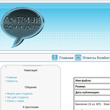
Главная
Ответы Комбат
Навигация
·
Главная
·
Имя файла:
Новости
Размер:
Общение
Дата публикации:
·
Форум для студента
·
Чат для студента
·
Связь с нами
Биология (11 кл. БП) - Эл
К прочтению