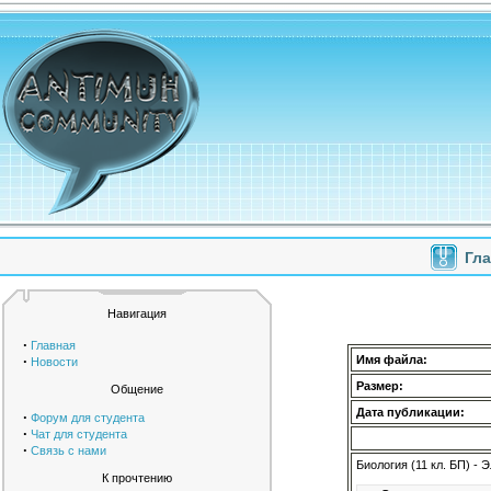
Гл
Навигация
·
Главная
·
Имя файла:
Новости
Размер:
Общение
Дата публикации:
·
Форум для студента
·
Чат для студента
·
Связь с нами
Биология (11 кл. БП) -
К прочтению