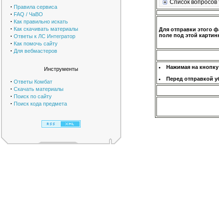
Список вопросов 
·
Правила сервиса
·
FAQ / ЧаВО
·
Как правильно искать
·
Как скачивать материалы
Для отправки этого ф
·
поле под этой картинк
Ответы к ЛС Интегратор
·
Как помочь сайту
·
Для вебмастеров
Нажимая на кнопку
Инструменты
Перед отправкой у
·
Ответы Комбат
·
Скачать материалы
·
Поиск по сайту
·
Поиск кода предмета