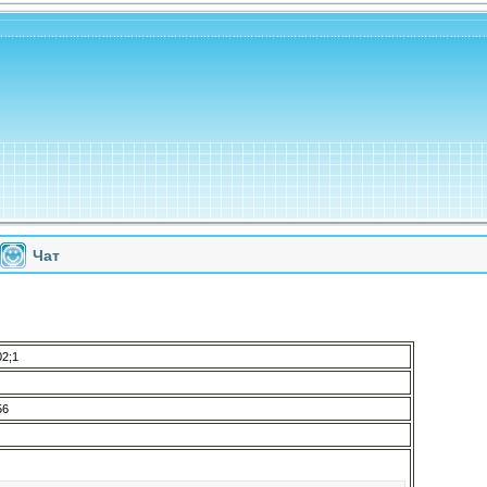
Чат
2;1
56