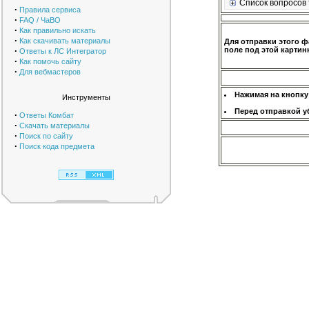
Список вопросов 
·
Правила сервиса
·
FAQ / ЧаВО
·
Как правильно искать
·
Как скачивать материалы
Для отправки этого ф
·
поле под этой картинк
Ответы к ЛС Интегратор
·
Как помочь сайту
·
Для вебмастеров
Нажимая на кнопку
Инструменты
Перед отправкой у
·
Ответы Комбат
·
Скачать материалы
·
Поиск по сайту
·
Поиск кода предмета