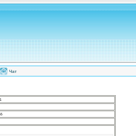
Чат
1
55