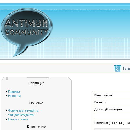
Гл
Навигация
·
Главная
·
Имя файла:
Новости
Размер:
Общение
Дата публикации:
·
Форум для студента
·
Чат для студента
·
Связь с нами
Биология (11 кл. БП) -
К прочтению