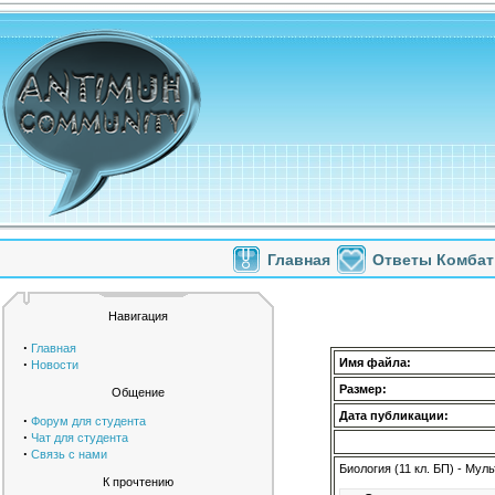
Главная
Ответы Комбат
Навигация
·
Главная
·
Имя файла:
Новости
Размер:
Общение
Дата публикации:
·
Форум для студента
·
Чат для студента
·
Связь с нами
Биология (11 кл. БП) - Му
К прочтению