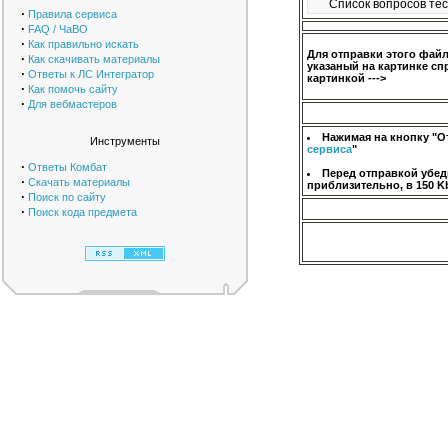
Список вопросов тес
·
Правила сервиса
·
FAQ / ЧаВО
·
Как правильно искать
Для отправки этого фай
·
Как скачивать материалы
указаный на картинке сп
·
Ответы к ЛС Интегратор
картинкой --->
·
Как помочь сайту
·
Для вебмастеров
Нажимая на кнопку "О
Инструменты
сервиса
"
·
Ответы Комбат
Перед отправкой убед
·
Скачать материалы
приблизительно, в 150 K
·
Поиск по сайту
·
Поиск кода предмета