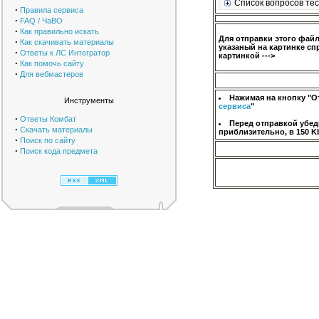
Список вопросов тес
·
Правила сервиса
·
FAQ / ЧаВО
·
Как правильно искать
Для отправки этого фай
·
Как скачивать материалы
указаный на картинке сп
·
Ответы к ЛС Интегратор
картинкой --->
·
Как помочь сайту
·
Для вебмастеров
Нажимая на кнопку "О
Инструменты
сервиса
"
·
Ответы Комбат
Перед отправкой убед
·
Скачать материалы
приблизительно, в 150 K
·
Поиск по сайту
·
Поиск кода предмета