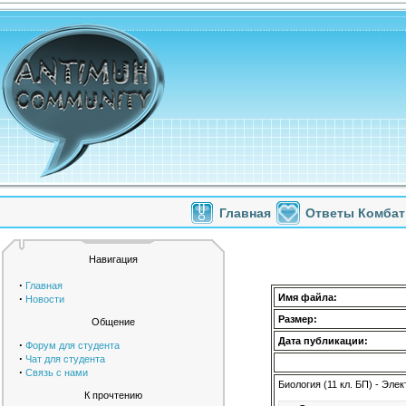
Главная
Ответы Комбат
Навигация
·
Главная
·
Имя файла:
Новости
Размер:
Общение
Дата публикации:
·
Форум для студента
·
Чат для студента
·
Связь с нами
Биология (11 кл. БП) - Эл
К прочтению