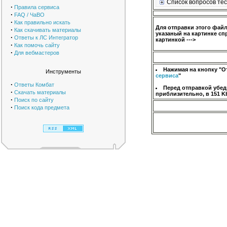
Список вопросов тес
·
Правила сервиса
·
FAQ / ЧаВО
·
Как правильно искать
Для отправки этого фай
·
Как скачивать материалы
указаный на картинке сп
·
Ответы к ЛС Интегратор
картинкой --->
·
Как помочь сайту
·
Для вебмастеров
Нажимая на кнопку "О
Инструменты
сервиса
"
·
Ответы Комбат
Перед отправкой убед
·
Скачать материалы
приблизительно, в 151 K
·
Поиск по сайту
·
Поиск кода предмета