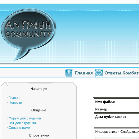
Главная
Ответы Комбат
Навигация
·
Главная
·
Имя файла:
Новости
Размер:
Общение
Дата публикации:
·
Форум для студента
·
Чат для студента
·
Связь с нами
Информатика - Слайдлекци
К прочтению