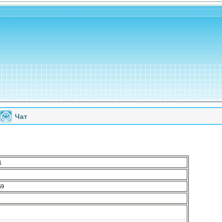
Чат
1
59