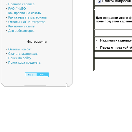
Список вопросов 
·
Правила сервиса
·
FAQ / ЧаВО
·
Как правильно искать
·
Как скачивать материалы
Для отправки этого ф
·
поле под этой картинк
Ответы к ЛС Интегратор
·
Как помочь сайту
·
Для вебмастеров
Нажимая на кнопку
Инструменты
Перед отправкой у
·
Ответы Комбат
·
Скачать материалы
·
Поиск по сайту
·
Поиск кода предмета