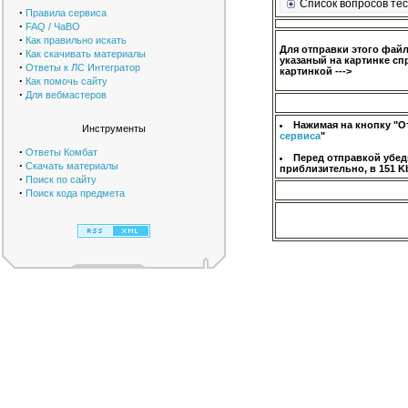
Список вопросов тес
·
Правила сервиса
·
FAQ / ЧаВО
·
Как правильно искать
Для отправки этого фай
·
Как скачивать материалы
указаный на картинке сп
·
Ответы к ЛС Интегратор
картинкой --->
·
Как помочь сайту
·
Для вебмастеров
Нажимая на кнопку "О
Инструменты
сервиса
"
·
Ответы Комбат
Перед отправкой убед
·
Скачать материалы
приблизительно, в 151 K
·
Поиск по сайту
·
Поиск кода предмета