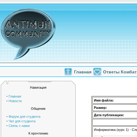
Главная
Ответы Комбат
Навигация
·
Главная
·
Имя файла:
Новости
Размер:
Общение
Дата публикации:
·
Форум для студента
·
Чат для студента
·
Связь с нами
Информатика (курс 1) - Сл
К прочтению