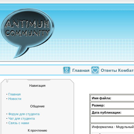
Главная
Ответы Комбат
Навигация
·
Главная
·
Имя файла:
Новости
Размер:
Общение
Дата публикации:
·
Форум для студента
·
Чат для студента
·
Связь с нами
Информатика - Модульный 
К прочтению