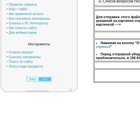
Список вопросов тес
·
Правила сервиса
·
FAQ / ЧаВО
·
Как правильно искать
Для отправки этого фай
·
Как скачивать материалы
указаный на картинке сп
·
Ответы к ЛС Интегратор
картинкой --->
·
Как помочь сайту
·
Для вебмастеров
Нажимая на кнопку "О
Инструменты
сервиса
"
·
Ответы Комбат
Перед отправкой убед
·
Скачать материалы
приблизительно, в 156 K
·
Поиск по сайту
·
Поиск кода предмета