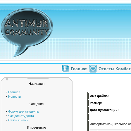
Главная
Ответы Комбат
Навигация
·
Главная
·
Имя файла:
Новости
Размер:
Общение
Дата публикации:
·
Форум для студента
·
Чат для студента
·
Связь с нами
Информатика (школьное об
К прочтению