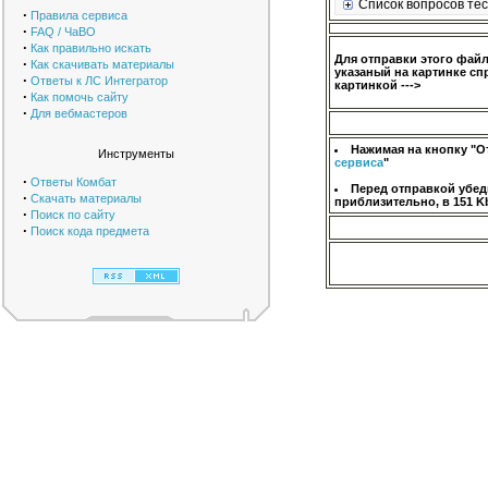
Список вопросов тес
·
Правила сервиса
·
FAQ / ЧаВО
·
Как правильно искать
Для отправки этого фай
·
Как скачивать материалы
указаный на картинке сп
·
Ответы к ЛС Интегратор
картинкой --->
·
Как помочь сайту
·
Для вебмастеров
Нажимая на кнопку "О
Инструменты
сервиса
"
·
Ответы Комбат
Перед отправкой убед
·
Скачать материалы
приблизительно, в 151 K
·
Поиск по сайту
·
Поиск кода предмета